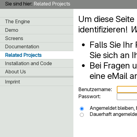
Sie sind hier:
Related Projects
Um diese Seite
The Engine
identifizieren!
W
Demo
Screens
Falls Sie I
Documentation
Sie sich an I
Related Projects
Bei Fragen u
Installation and Code
About Us
eine eMail 
Imprint
Benutzername:
Passwort:
Angemeldet bleiben, 
Dauerhaft angemeldet