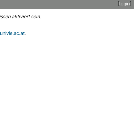
[
login
]
sen aktiviert sein.
nivie.ac.at
.